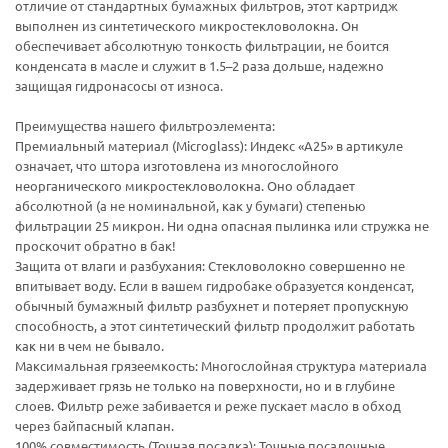
отличие от стандартных бумажных фильтров, этот картридж
выполнен из синтетического микростекловолокна. Он
обеспечивает абсолютную тонкость фильтрации, не боится
конденсата в масле и служит в 1.5–2 раза дольше, надежно
защищая гидронасосы от износа.
Преимущества нашего фильтроэлемента:
Премиальный материал (Microglass): Индекс «A25» в артикуле
означает, что штора изготовлена из многослойного
неорганического микростекловолокна. Оно обладает
абсолютной (а не номинальной, как у бумаги) степенью
фильтрации 25 микрон. Ни одна опасная пылинка или стружка не
проскочит обратно в бак!
Защита от влаги и разбухания: Стекловолокно совершенно не
впитывает воду. Если в вашем гидробаке образуется конденсат,
обычный бумажный фильтр разбухнет и потеряет пропускную
способность, а этот синтетический фильтр продолжит работать
как ни в чем не бывало.
Максимальная грязеемкость: Многослойная структура материала
задерживает грязь не только на поверхности, но и в глубине
слоев. Фильтр реже забивается и реже пускает масло в обход
через байпасный клапан.
100% совместимость (Точная посадка): Точные посадочные