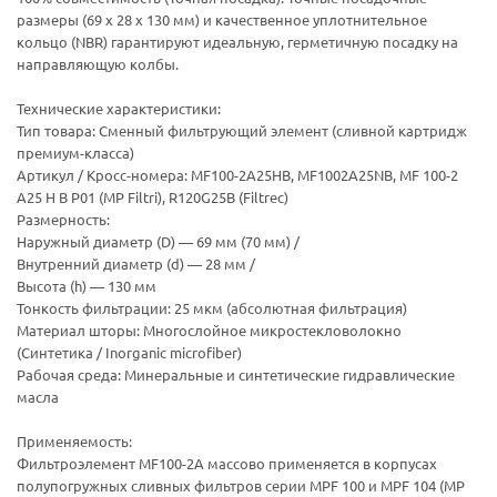
размеры (69 х 28 х 130 мм) и качественное уплотнительное
кольцо (NBR) гарантируют идеальную, герметичную посадку на
направляющую колбы.
Технические характеристики:
Тип товара: Сменный фильтрующий элемент (сливной картридж
премиум-класса)
Артикул / Кросс-номера: MF100-2A25HB, MF1002A25NB, MF 100-2
A25 H B P01 (MP Filtri), R120G25B (Filtrec)
Размерность:
Наружный диаметр (D) — 69 мм (70 мм) /
Внутренний диаметр (d) — 28 мм /
Высота (h) — 130 мм
Тонкость фильтрации: 25 мкм (абсолютная фильтрация)
Материал шторы: Многослойное микростекловолокно
(Синтетика / Inorganic microfiber)
Рабочая среда: Минеральные и синтетические гидравлические
масла
Применяемость:
Фильтроэлемент MF100-2A массово применяется в корпусах
полупогружных сливных фильтров серии MPF 100 и MPF 104 (MP