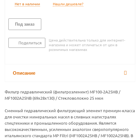
Нет в наличии
Нашли дешевле?
Под заказ
Цена действительна только для интернет-
Поделиться
магазина и может отличаться от цен в
розничных магазинах
Описание
Фильтр гидравлический (фильтроэлемент) MF100-2A25HB /
MF1002A25NB (69х28х130) / Стекловолокно 25 мкм
Сменный гидравлический фильтрующий элемент премиум-класса
для очистки минеральных масел в сливных магистралях
спецтехники и промышленного оборудования. Является
высококачественным, усиленным аналогом сверхпопулярного
итальянского стандарта MP Filtri (MF1002A25HB / MF1002A25NB). В