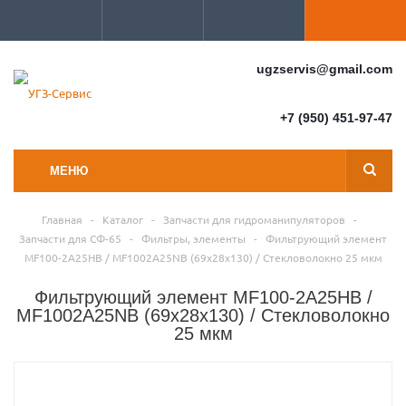
ugzservis@gmail.com
+7 (950) 451-97-47
МЕНЮ
Главная
-
Каталог
-
Запчасти для гидроманипуляторов
-
Запчасти для СФ-65
-
Фильтры, элементы
-
Фильтрующий элемент
MF100-2А25HB / MF1002A25NB (69х28х130) / Стекловолокно 25 мкм
Фильтрующий элемент MF100-2А25HB /
MF1002A25NB (69х28х130) / Стекловолокно
25 мкм