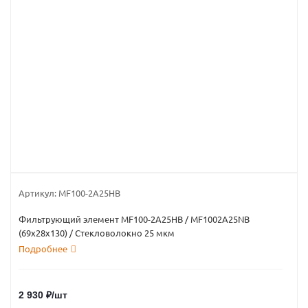
Артикул:
MF100-2А25HB
Фильтрующий элемент MF100-2А25HB / MF1002A25NB
(69х28х130) / Стекловолокно 25 мкм
Подробнее
2 930
₽
/шт