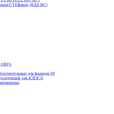
п PUSH PULL ISO 5675
&quot;CVE&quot; (KZE-BC)
в ORFS
плотнительные для фланцев SF
уплотнений для JCB3CX
мированные