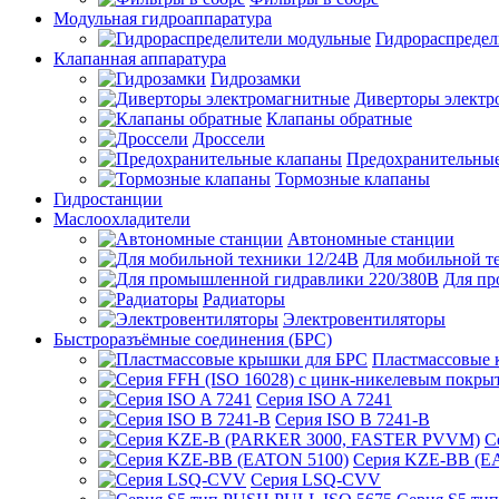
Модульная гидроаппаратура
Гидрораспредел
Клапанная аппаратура
Гидрозамки
Диверторы электр
Клапаны обратные
Дроссели
Предохранительны
Тормозные клапаны
Гидростанции
Маслоохладители
Автономные станции
Для мобильной т
Для пр
Радиаторы
Электровентиляторы
Быстроразъёмные соединения (БРС)
Пластмассовые 
Серия ISO A 7241
Серия ISO B 7241-B
С
Серия KZE-BB (E
Серия LSQ-CVV