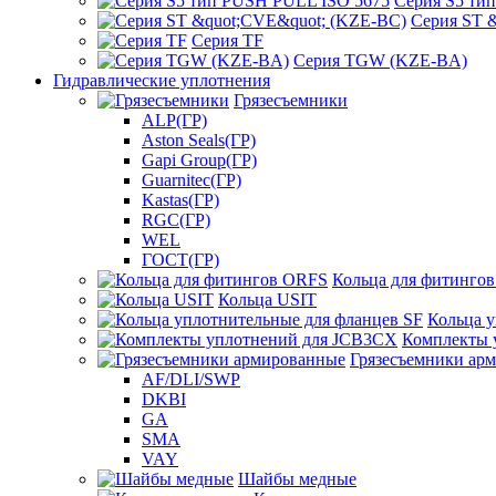
Серия S5 ти
Серия ST 
Серия TF
Серия TGW (KZE-BA)
Гидравлические уплотнения
Грязесъемники
ALP(ГР)
Aston Seals(ГР)
Gapi Group(ГР)
Guarnitec(ГР)
Kastas(ГР)
RGC(ГР)
WEL
ГОСТ(ГР)
Кольца для фитинго
Кольца USIT
Кольца у
Комплекты 
Грязесъемники ар
AF/DLI/SWP
DKBI
GA
SMA
VAY
Шайбы медные