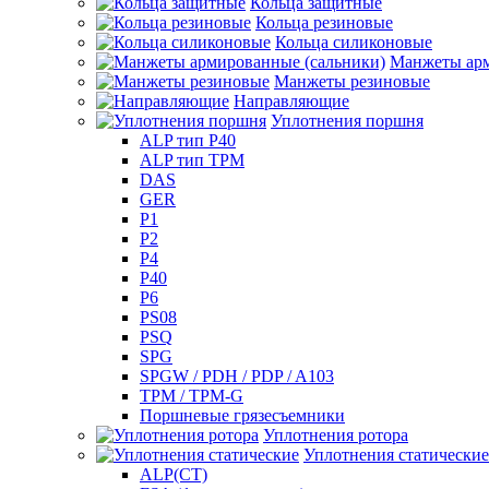
Кольца защитные
Кольца резиновые
Кольца силиконовые
Манжеты арм
Манжеты резиновые
Направляющие
Уплотнения поршня
ALP тип P40
ALP тип TPM
DAS
GER
P1
P2
P4
P40
P6
PS08
PSQ
SPG
SPGW / PDH / PDP / A103
TPM / TPM-G
Поршневые грязесъемники
Уплотнения ротора
Уплотнения статические
ALP(СТ)