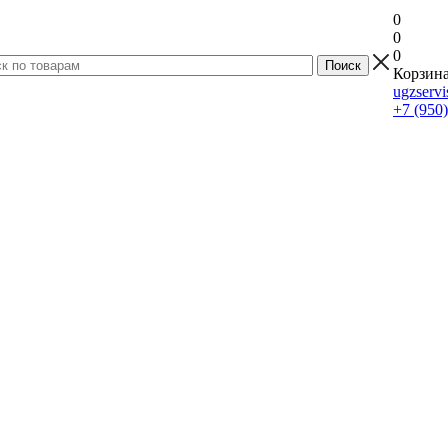
0
0
0
Корзина
ugzserv
+7 (950