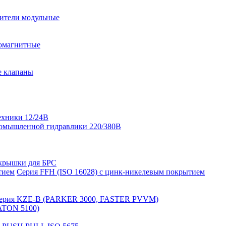
ители модульные
омагнитные
е клапаны
ехники 12/24В
омышленной гидравлики 220/380В
крышки для БРС
Серия FFH (ISO 16028) с цинк-никелевым покрытием
ерия KZE-B (PARKER 3000, FASTER PVVM)
ATON 5100)