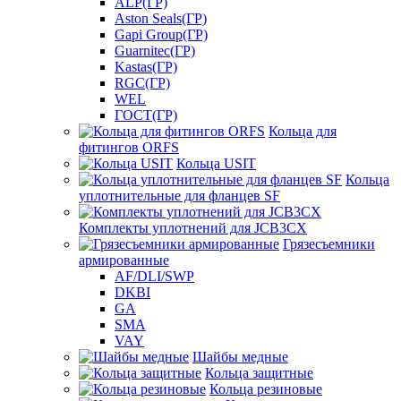
ALP(ГР)
Aston Seals(ГР)
Gapi Group(ГР)
Guarnitec(ГР)
Kastas(ГР)
RGC(ГР)
WEL
ГОСТ(ГР)
Кольца для
фитингов ORFS
Кольца USIT
Кольца
уплотнительные для фланцев SF
Комплекты уплотнений для JCB3CX
Грязесъемники
армированные
AF/DLI/SWP
DKBI
GA
SMA
VAY
Шайбы медные
Кольца защитные
Кольца резиновые