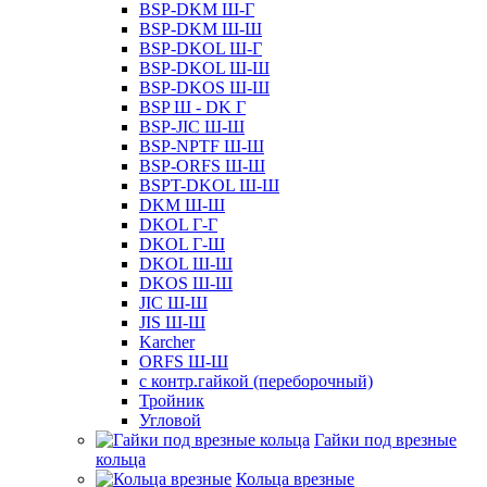
BSP-DKM Ш-Г
BSP-DKM Ш-Ш
BSP-DKOL Ш-Г
BSP-DKOL Ш-Ш
BSP-DKOS Ш-Ш
BSP Ш - DK Г
BSP-JIC Ш-Ш
BSP-NPTF Ш-Ш
BSP-ORFS Ш-Ш
BSPT-DKOL Ш-Ш
DKM Ш-Ш
DKOL Г-Г
DKOL Г-Ш
DKOL Ш-Ш
DKOS Ш-Ш
JIC Ш-Ш
JIS Ш-Ш
Karcher
ORFS Ш-Ш
с контр.гайкой (переборочный)
Тройник
Угловой
Гайки под врезные
кольца
Кольца врезные