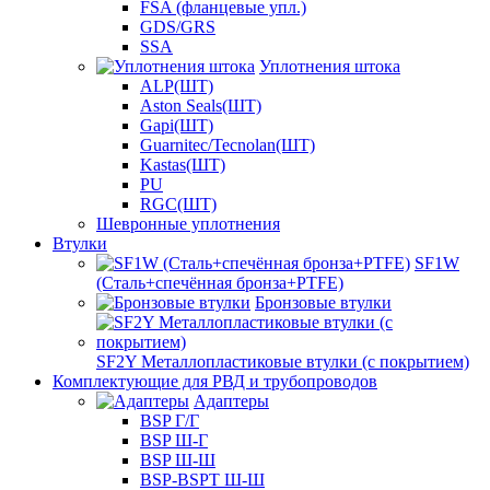
FSA (фланцевые упл.)
GDS/GRS
SSA
Уплотнения штока
ALP(ШТ)
Aston Seals(ШТ)
Gapi(ШТ)
Guarnitec/Tecnolan(ШТ)
Kastas(ШТ)
PU
RGC(ШТ)
Шевронные уплотнения
Втулки
SF1W
(Сталь+спечённая бронза+PTFE)
Бронзовые втулки
SF2Y Металлопластиковые втулки (с покрытием)
Комплектующие для РВД и трубопроводов
Адаптеры
BSP Г/Г
BSP Ш-Г
BSP Ш-Ш
BSP-BSPT Ш-Ш