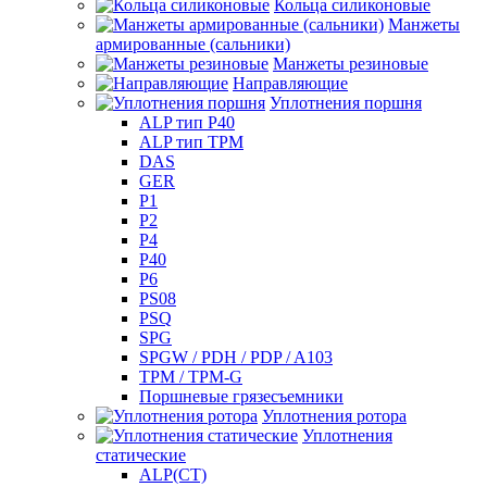
Кольца силиконовые
Манжеты
армированные (сальники)
Манжеты резиновые
Направляющие
Уплотнения поршня
ALP тип P40
ALP тип TPM
DAS
GER
P1
P2
P4
P40
P6
PS08
PSQ
SPG
SPGW / PDH / PDP / A103
TPM / TPM-G
Поршневые грязесъемники
Уплотнения ротора
Уплотнения
статические
ALP(СТ)