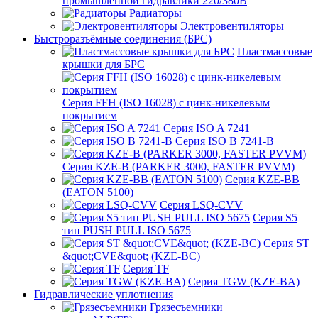
промышленной гидравлики 220/380В
Радиаторы
Электровентиляторы
Быстроразъёмные соединения (БРС)
Пластмассовые
крышки для БРС
Серия FFH (ISO 16028) с цинк-никелевым
покрытием
Серия ISO A 7241
Серия ISO B 7241-B
Серия KZE-B (PARKER 3000, FASTER PVVM)
Серия KZE-BB
(EATON 5100)
Серия LSQ-CVV
Серия S5
тип PUSH PULL ISO 5675
Серия ST
&quot;CVE&quot; (KZE-BC)
Серия TF
Серия TGW (KZE-BA)
Гидравлические уплотнения
Грязесъемники