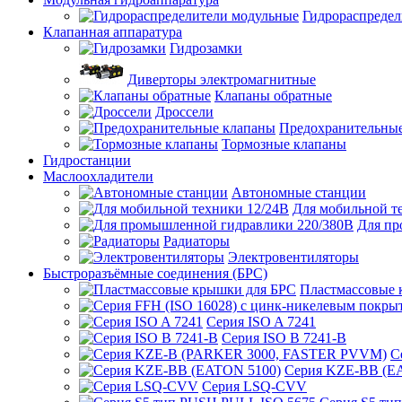
Гидрораспредел
Клапанная аппаратура
Гидрозамки
Диверторы электромагнитные
Клапаны обратные
Дроссели
Предохранительны
Тормозные клапаны
Гидростанции
Маслоохладители
Автономные станции
Для мобильной т
Для пр
Радиаторы
Электровентиляторы
Быстроразъёмные соединения (БРС)
Пластмассовые 
Серия ISO A 7241
Серия ISO B 7241-B
С
Серия KZE-BB (E
Серия LSQ-CVV