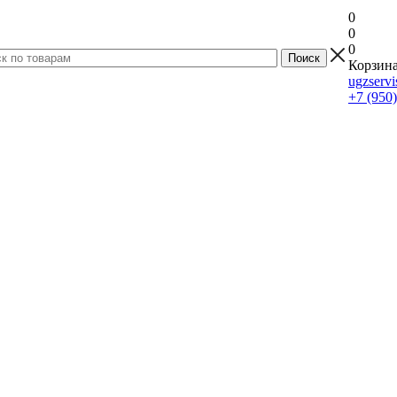
0
0
0
Корзина
ugzserv
+7 (950