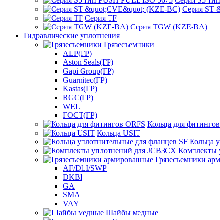
Серия S5 ти
Серия ST 
Серия TF
Серия TGW (KZE-BA)
Гидравлические уплотнения
Грязесъемники
ALP(ГР)
Aston Seals(ГР)
Gapi Group(ГР)
Guarnitec(ГР)
Kastas(ГР)
RGC(ГР)
WEL
ГОСТ(ГР)
Кольца для фитинго
Кольца USIT
Кольца у
Комплекты 
Грязесъемники ар
AF/DLI/SWP
DKBI
GA
SMA
VAY
Шайбы медные