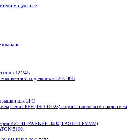
ители модульные
е клапаны
ехники 12/24В
омышленной гидравлики 220/380В
крышки для БРС
Серия FFH (ISO 16028) с цинк-никелевым покрытием
ерия KZE-B (PARKER 3000, FASTER PVVM)
ATON 5100)