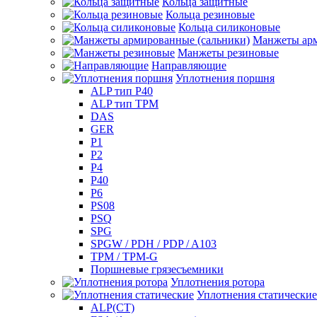
Кольца защитные
Кольца резиновые
Кольца силиконовые
Манжеты арм
Манжеты резиновые
Направляющие
Уплотнения поршня
ALP тип P40
ALP тип TPM
DAS
GER
P1
P2
P4
P40
P6
PS08
PSQ
SPG
SPGW / PDH / PDP / A103
TPM / TPM-G
Поршневые грязесъемники
Уплотнения ротора
Уплотнения статические
ALP(СТ)