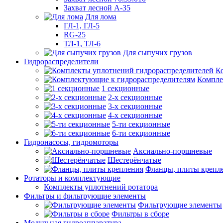
Захват лесной А-35
Для лома
ГЛ-1, ГЛ-5
RG-25
ТЛ-1, ТЛ-6
Для сыпучих грузов
Гидрораспределители
К
Компле
1 секционные
2-х секционные
3-х секционные
4-х секционные
5-ти секционные
6-ти секционные
Гидронасосы, гидромоторы
Аксиально-поршневые
Шестерёнчатые
Фланцы, плиты крепл
Ротаторы и комплектующие
Комплекты уплотнений ротатора
Фильтры и фильтрующие элементы
Фильтрующие элементы
Фильтры в сборе
Модульная гидроаппаратура