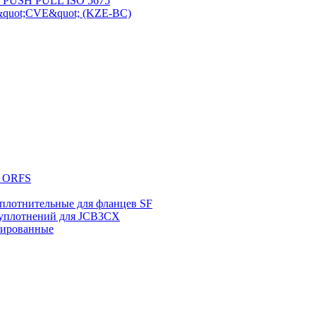
п PUSH PULL ISO 5675
&quot;CVE&quot; (KZE-BC)
в ORFS
плотнительные для фланцев SF
уплотнений для JCB3CX
мированные