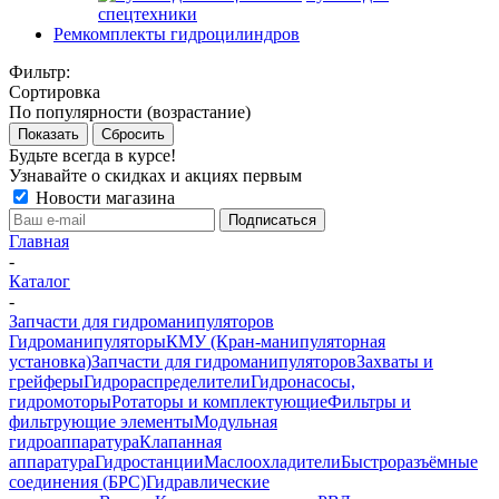
спецтехники
Ремкомплекты гидроцилиндров
Фильтр:
Сортировка
По популярности (возрастание)
Показать
Сбросить
Будьте всегда в курсе!
Узнавайте о скидках и акциях первым
Новости магазина
Главная
-
Каталог
-
Запчасти для гидроманипуляторов
Гидроманипуляторы
КМУ (Кран-манипуляторная
установка)
Запчасти для гидроманипуляторов
Захваты и
грейферы
Гидрораспределители
Гидронасосы,
гидромоторы
Ротаторы и комплектующие
Фильтры и
фильтрующие элементы
Модульная
гидроаппаратура
Клапанная
аппаратура
Гидростанции
Маслоохладители
Быстроразъёмные
соединения (БРС)
Гидравлические