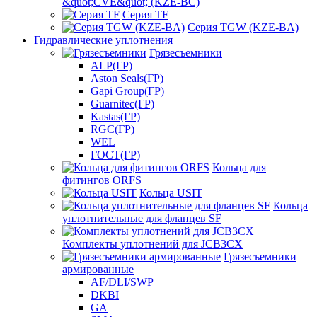
&quot;CVE&quot; (KZE-BC)
Серия TF
Серия TGW (KZE-BA)
Гидравлические уплотнения
Грязесъемники
ALP(ГР)
Aston Seals(ГР)
Gapi Group(ГР)
Guarnitec(ГР)
Kastas(ГР)
RGC(ГР)
WEL
ГОСТ(ГР)
Кольца для
фитингов ORFS
Кольца USIT
Кольца
уплотнительные для фланцев SF
Комплекты уплотнений для JCB3CX
Грязесъемники
армированные
AF/DLI/SWP
DKBI
GA