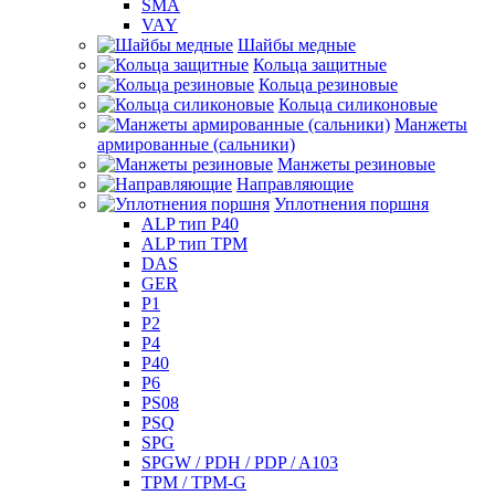
SMA
VAY
Шайбы медные
Кольца защитные
Кольца резиновые
Кольца силиконовые
Манжеты
армированные (сальники)
Манжеты резиновые
Направляющие
Уплотнения поршня
ALP тип P40
ALP тип TPM
DAS
GER
P1
P2
P4
P40
P6
PS08
PSQ
SPG
SPGW / PDH / PDP / A103
TPM / TPM-G