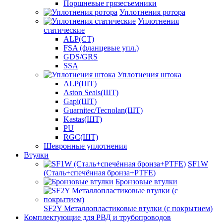
Поршневые грязесъемники
Уплотнения ротора
Уплотнения
статические
ALP(СТ)
FSA (фланцевые упл.)
GDS/GRS
SSA
Уплотнения штока
ALP(ШТ)
Aston Seals(ШТ)
Gapi(ШТ)
Guarnitec/Tecnolan(ШТ)
Kastas(ШТ)
PU
RGC(ШТ)
Шевронные уплотнения
Втулки
SF1W
(Сталь+спечённая бронза+PTFE)
Бронзовые втулки
SF2Y Металлопластиковые втулки (с покрытием)
Комплектующие для РВД и трубопроводов