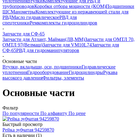
уплотнения
Втулки
Комплектующие для РВД и
трубопроводов
Коробки отбора мощности (КОМ)
Подшипники
ШС
Манометры
Комплектующие из нержавеющей стали для
РВД
Масло гидравлическое
РВД для
спецтехники
Ремкомплекты гидроцилиндров
-
Запчасти для СФ-65
Запчасти для Атлант, Майман(ЛВ,ММ)
Запчасти для ОМТЛ 70,
ОМТЛ 97(Велмаш)
Запчасти для VM10L74
Запчасти для
СФ-65
РВД для гидроманипуляторов
-
Основные части
Втулки, вкладыши, оси, подшипники
Гидравлические
уплотнения
Гидрооборудование
Гидроцилиндры
Рукава
высокого давления
Фильтры, элементы
Основные части
Фильтр
По популярности
По алфавиту
По цене
Быстрый просмотр
Рейка зубчатая 94259870
Есть в наличии (1)