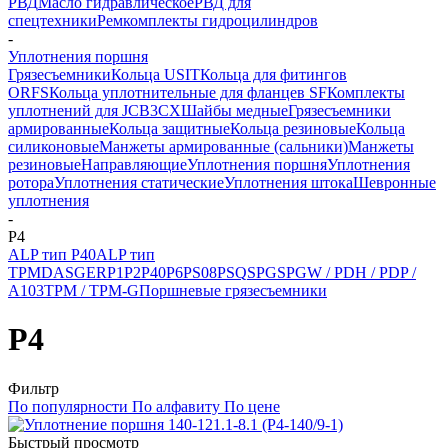
РВД
Масло гидравлическое
РВД для
спецтехники
Ремкомплекты гидроцилиндров
-
Уплотнения поршня
Грязесъемники
Кольца USIT
Кольца для фитингов
ORFS
Кольца уплотнительные для фланцев SF
Комплекты
уплотнений для JCB3CX
Шайбы медные
Грязесъемники
армированные
Кольца защитные
Кольца резиновые
Кольца
силиконовые
Манжеты армированные (сальники)
Манжеты
резиновые
Направляющие
Уплотнения поршня
Уплотнения
ротора
Уплотнения статические
Уплотнения штока
Шевронные
уплотнения
-
P4
ALP тип P40
ALP тип
TPM
DAS
GER
P1
P2
P40
P6
PS08
PSQ
SPG
SPGW / PDH / PDP /
A103
TPM / TPM-G
Поршневые грязесъемники
P4
Фильтр
По популярности
По алфавиту
По цене
Быстрый просмотр