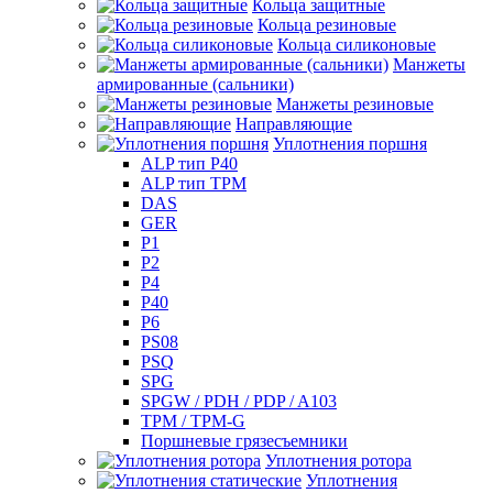
Кольца защитные
Кольца резиновые
Кольца силиконовые
Манжеты
армированные (сальники)
Манжеты резиновые
Направляющие
Уплотнения поршня
ALP тип P40
ALP тип TPM
DAS
GER
P1
P2
P4
P40
P6
PS08
PSQ
SPG
SPGW / PDH / PDP / A103
TPM / TPM-G
Поршневые грязесъемники
Уплотнения ротора
Уплотнения