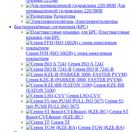
техники 12/24В
Для
промышленной гидравлики 220/380В
Радиаторы
Электровентиляторы
Быстроразъёмные соединения (БРС)
Пластмассовые
крышки для БРС
Серия FFH (ISO 16028) с цинк-никелевым
покрытием
Серия ISO A 7241
Серия ISO B 7241-B
Серия KZE-B (PARKER 3000, FASTER PVVM)
Серия KZE-BB
(EATON 5100)
Серия LSQ-CVV
Серия S5
тип PUSH PULL ISO 5675
Серия ST
&quot;CVE&quot; (KZE-BC)
Серия TF
Серия TGW (KZE-BA)