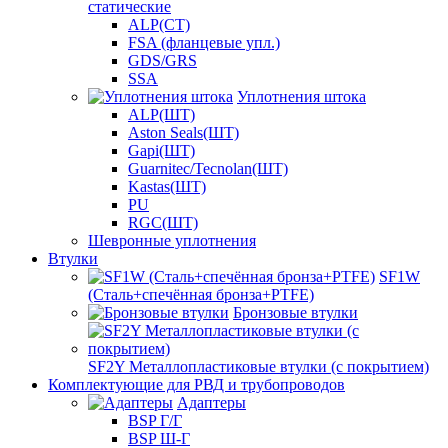
статические
ALP(СТ)
FSA (фланцевые упл.)
GDS/GRS
SSA
Уплотнения штока
ALP(ШТ)
Aston Seals(ШТ)
Gapi(ШТ)
Guarnitec/Tecnolan(ШТ)
Kastas(ШТ)
PU
RGC(ШТ)
Шевронные уплотнения
Втулки
SF1W
(Сталь+спечённая бронза+PTFE)
Бронзовые втулки
SF2Y Металлопластиковые втулки (с покрытием)
Комплектующие для РВД и трубопроводов
Адаптеры
BSP Г/Г
BSP Ш-Г