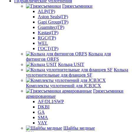
Гидравлические уплотнения
Грязесъемники
ALP(ГР)
Aston Seals(ГР)
Gapi Group(ГР)
Guarnitec(ГР)
Kastas(ГР)
RGC(ГР)
WEL
ГОСТ(ГР)
Кольца для
фитингов ORFS
Кольца USIT
Кольца
уплотнительные для фланцев SF
Комплекты уплотнений для JCB3CX
Грязесъемники
армированные
AF/DLI/SWP
DKBI
GA
SMA
VAY
Шайбы медные