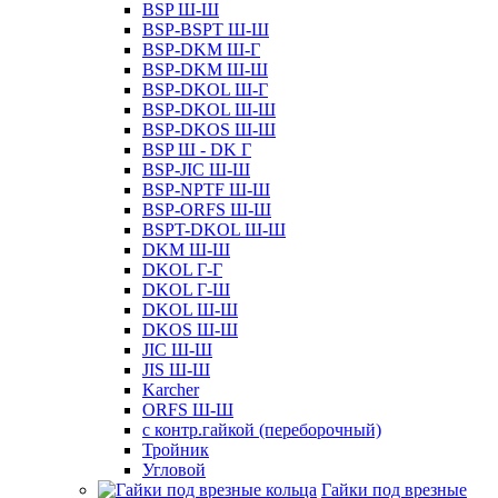
BSP Ш-Ш
BSP-BSPT Ш-Ш
BSP-DKM Ш-Г
BSP-DKM Ш-Ш
BSP-DKOL Ш-Г
BSP-DKOL Ш-Ш
BSP-DKOS Ш-Ш
BSP Ш - DK Г
BSP-JIC Ш-Ш
BSP-NPTF Ш-Ш
BSP-ORFS Ш-Ш
BSPT-DKOL Ш-Ш
DKM Ш-Ш
DKOL Г-Г
DKOL Г-Ш
DKOL Ш-Ш
DKOS Ш-Ш
JIC Ш-Ш
JIS Ш-Ш
Karcher
ORFS Ш-Ш
с контр.гайкой (переборочный)
Тройник
Угловой
Гайки под врезные