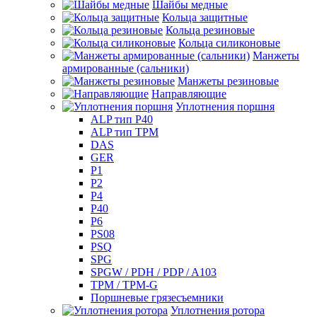
Шайбы медные
Кольца защитные
Кольца резиновые
Кольца силиконовые
Манжеты
армированные (сальники)
Манжеты резиновые
Направляющие
Уплотнения поршня
ALP тип P40
ALP тип TPM
DAS
GER
P1
P2
P4
P40
P6
PS08
PSQ
SPG
SPGW / PDH / PDP / A103
TPM / TPM-G
Поршневые грязесъемники
Уплотнения ротора