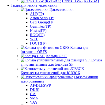
Серия TGW (KZE-BA)
Гидравлические уплотнения
Грязесъемники
ALP(ГР)
Aston Seals(ГР)
Gapi Group(ГР)
Guarnitec(ГР)
Kastas(ГР)
RGC(ГР)
WEL
ГОСТ(ГР)
Кольца для
фитингов ORFS
Кольца USIT
Кольца
уплотнительные для фланцев SF
Комплекты уплотнений для JCB3CX
Грязесъемники
армированные
AF/DLI/SWP
DKBI
GA
SMA
VAY