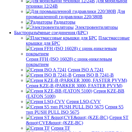
Для мобильной
техники 12/24В
Для
промышленной гидравлики 220/380В
Радиаторы
Электровентиляторы
Быстроразъёмные соединения (БРС)
Пластмассовые
крышки для БРС
Серия FFH (ISO 16028) с цинк-никелевым
покрытием
Серия ISO A 7241
Серия ISO B 7241-B
Серия KZE-B (PARKER 3000, FASTER PVVM)
Серия KZE-BB
(EATON 5100)
Серия LSQ-CVV
Серия S5
тип PUSH PULL ISO 5675
Серия ST
&quot;CVE&quot; (KZE-BC)
Серия TF