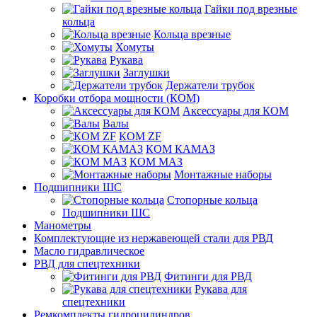
Гайки под врезные
кольца
Кольца врезные
Хомуты
Рукава
Заглушки
Держатели трубок
Коробки отбора мощности (КОМ)
Аксессуары для КОМ
Валы
КОМ ZF
КОМ КАМАЗ
КОМ МАЗ
Монтажные наборы
Подшипники ШС
Стопорные кольца
Подшипники ШС
Манометры
Комплектующие из нержавеющей стали для РВД
Масло гидравлическое
РВД для спецтехники
Фитинги для РВД
Рукава для
спецтехники
Ремкомплекты гидроцилиндров