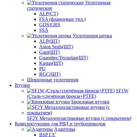
Уплотнения
статические
ALP(СТ)
FSA (фланцевые упл.)
GDS/GRS
SSA
Уплотнения штока
ALP(ШТ)
Aston Seals(ШТ)
Gapi(ШТ)
Guarnitec/Tecnolan(ШТ)
Kastas(ШТ)
PU
RGC(ШТ)
Шевронные уплотнения
Втулки
SF1W
(Сталь+спечённая бронза+PTFE)
Бронзовые втулки
SF2Y Металлопластиковые втулки (с покрытием)
Комплектующие для РВД и трубопроводов
Адаптеры
BSP Г/Г