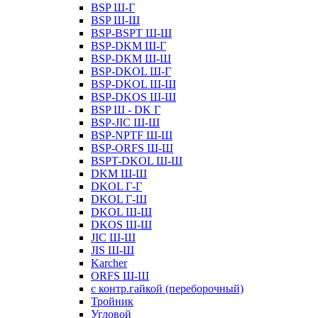
BSP Ш-Г
BSP Ш-Ш
BSP-BSPT Ш-Ш
BSP-DKM Ш-Г
BSP-DKM Ш-Ш
BSP-DKOL Ш-Г
BSP-DKOL Ш-Ш
BSP-DKOS Ш-Ш
BSP Ш - DK Г
BSP-JIC Ш-Ш
BSP-NPTF Ш-Ш
BSP-ORFS Ш-Ш
BSPT-DKOL Ш-Ш
DKM Ш-Ш
DKOL Г-Г
DKOL Г-Ш
DKOL Ш-Ш
DKOS Ш-Ш
JIC Ш-Ш
JIS Ш-Ш
Karcher
ORFS Ш-Ш
с контр.гайкой (переборочный)
Тройник
Угловой