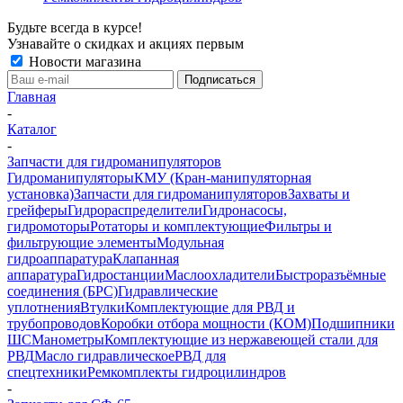
Будьте всегда в курсе!
Узнавайте о скидках и акциях первым
Новости магазина
Главная
-
Каталог
-
Запчасти для гидроманипуляторов
Гидроманипуляторы
КМУ (Кран-манипуляторная
установка)
Запчасти для гидроманипуляторов
Захваты и
грейферы
Гидрораспределители
Гидронасосы,
гидромоторы
Ротаторы и комплектующие
Фильтры и
фильтрующие элементы
Модульная
гидроаппаратура
Клапанная
аппаратура
Гидростанции
Маслоохладители
Быстроразъёмные
соединения (БРС)
Гидравлические
уплотнения
Втулки
Комплектующие для РВД и
трубопроводов
Коробки отбора мощности (КОМ)
Подшипники
ШС
Манометры
Комплектующие из нержавеющей стали для
РВД
Масло гидравлическое
РВД для
спецтехники
Ремкомплекты гидроцилиндров
-