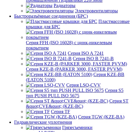
промышленной гидравлики 220/380В
Радиаторы
Электровентиляторы
Быстроразъёмные соединения (БРС)
Пластмассовые
крышки для БРС
Серия FFH (ISO 16028) с цинк-никелевым
покрытием
Серия ISO A 7241
Серия ISO B 7241-B
Серия KZE-B (PARKER 3000, FASTER PVVM)
Серия KZE-BB
(EATON 5100)
Серия LSQ-CVV
Серия S5
тип PUSH PULL ISO 5675
Серия ST
&quot;CVE&quot; (KZE-BC)
Серия TF
Серия TGW (KZE-BA)
Гидравлические уплотнения
Грязесъемники