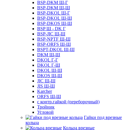
BSP-DKM Ш-Г
BSP-DKM Ш-Ш
BSP-DKOL Ш-Г
BSP-DKOL Ш-Ш
BSP-DKOS Ш-Ш
BSP Ш - DK Г
BSP-JIC Ш-Ш
BSP-NPTF Ш-Ш
BSP-ORFS Ш-Ш
BSPT-DKOL Ш-Ш
DKM Ш-Ш
DKOL Г-Г
DKOL Г-Ш
DKOL Ш-Ш
DKOS Ш-Ш
JIC Ш-Ш
JIS Ш-Ш
Karcher
ORFS Ш-Ш
с контр.гайкой (переборочный)
Тройник
Угловой
Гайки под врезные
кольца
Кольца врезные