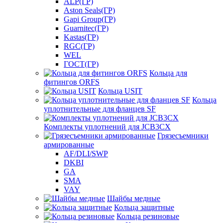
ALP(ГР)
Aston Seals(ГР)
Gapi Group(ГР)
Guarnitec(ГР)
Kastas(ГР)
RGC(ГР)
WEL
ГОСТ(ГР)
Кольца для
фитингов ORFS
Кольца USIT
Кольца
уплотнительные для фланцев SF
Комплекты уплотнений для JCB3CX
Грязесъемники
армированные
AF/DLI/SWP
DKBI
GA
SMA
VAY
Шайбы медные
Кольца защитные
Кольца резиновые