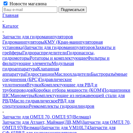
Новости магазина
Главная
-
Каталог
-
Запчасти для гидроманипуляторов
Гидроманипуляторы
КМУ (Кран-манипуляторная
установка)
Запчасти для гидроманипуляторов
Захваты и
грейферы
Гидрораспределители
Гидронасосы,
гидромоторы
Ротаторы и комплектующие
Фильтры и
фильтрующие элементы
Модульная
гидроаппаратура
Клапанная
аппаратура
Гидростанции
Маслоохладители
Быстроразъёмные
соединения (БРС)
Гидравлические
уплотнения
Втулки
Комплектующие для РВД и
трубопроводов
Коробки отбора мощности (КОМ)
Подшипники
ШС
Манометры
Комплектующие из нержавеющей стали для
РВД
Масло гидравлическое
РВД для
спецтехники
Ремкомплекты гидроцилиндров
-
Запчасти для ОМТЛ 70, ОМТЛ 97(Велмаш)
Запчасти для Атлант, Майман(ЛВ,ММ)
Запчасти для ОМТЛ 70,
ОМТЛ 97(Велмаш)
Запчасти для VM10L74
Запчасти для
СФ-65
РВД для гидроманипуляторов