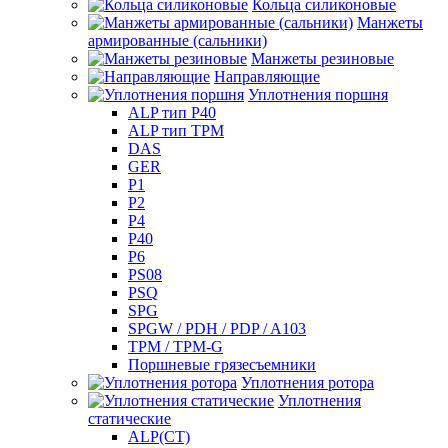
Кольца силиконовые
Манжеты
армированные (сальники)
Манжеты резиновые
Направляющие
Уплотнения поршня
ALP тип P40
ALP тип TPM
DAS
GER
P1
P2
P4
P40
P6
PS08
PSQ
SPG
SPGW / PDH / PDP / A103
TPM / TPM-G
Поршневые грязесъемники
Уплотнения ротора
Уплотнения
статические
ALP(СТ)