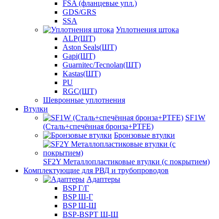
FSA (фланцевые упл.)
GDS/GRS
SSA
Уплотнения штока
ALP(ШТ)
Aston Seals(ШТ)
Gapi(ШТ)
Guarnitec/Tecnolan(ШТ)
Kastas(ШТ)
PU
RGC(ШТ)
Шевронные уплотнения
Втулки
SF1W
(Сталь+спечённая бронза+PTFE)
Бронзовые втулки
SF2Y Металлопластиковые втулки (с покрытием)
Комплектующие для РВД и трубопроводов
Адаптеры
BSP Г/Г
BSP Ш-Г
BSP Ш-Ш
BSP-BSPT Ш-Ш