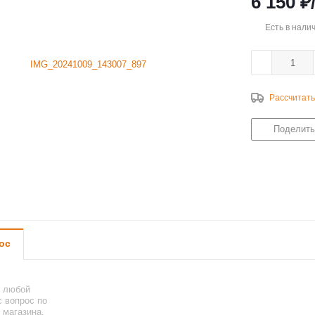
6 150
₽
Есть в нали
Рассчитать
Поделить
ос
ь любой
 вопрос по
 магазина.