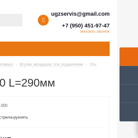
ugzservis@gmail.com
+7 (950) 451-97-47
ЗАКАЗАТЬ ЗВОНОК
Велмаш)
-
Втулки, вкладыши, оси, подшипники
-
Ось
70 L=290мм
.000
стрела-рукоять