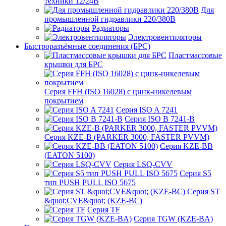
техники 12/24В
Для
промышленной гидравлики 220/380В
Радиаторы
Электровентиляторы
Быстроразъёмные соединения (БРС)
Пластмассовые
крышки для БРС
Серия FFH (ISO 16028) с цинк-никелевым
покрытием
Серия ISO A 7241
Серия ISO B 7241-B
Серия KZE-B (PARKER 3000, FASTER PVVM)
Серия KZE-BB
(EATON 5100)
Серия LSQ-CVV
Серия S5
тип PUSH PULL ISO 5675
Серия ST
&quot;CVE&quot; (KZE-BC)
Серия TF
Серия TGW (KZE-BA)