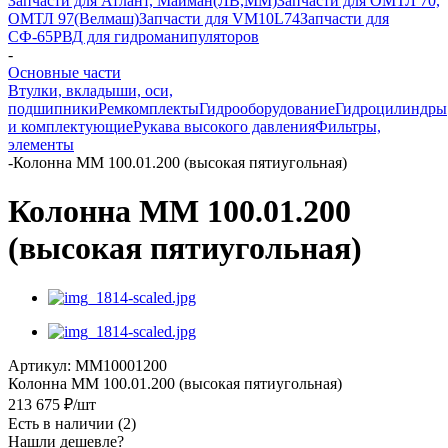
Запчасти для Атлант, Майман(ЛВ,ММ)
Запчасти для ОМТЛ 70,
ОМТЛ 97(Велмаш)
Запчасти для VM10L74
Запчасти для
СФ-65
РВД для гидроманипуляторов
-
Основные части
Втулки, вкладыши, оси,
подшипники
Ремкомплекты
Гидрооборудование
Гидроцилиндры
и комплектующие
Рукава высокого давления
Фильтры,
элементы
-
Колонна ММ 100.01.200 (высокая пятиугольная)
Колонна ММ 100.01.200
(высокая пятиугольная)
Артикул:
ММ10001200
Колонна ММ 100.01.200 (высокая пятиугольная)
213 675
₽
/шт
Есть в наличии
(2)
Нашли дешевле?