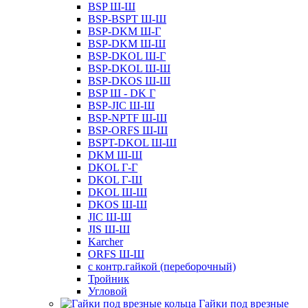
BSP Ш-Ш
BSP-BSPT Ш-Ш
BSP-DKM Ш-Г
BSP-DKM Ш-Ш
BSP-DKOL Ш-Г
BSP-DKOL Ш-Ш
BSP-DKOS Ш-Ш
BSP Ш - DK Г
BSP-JIC Ш-Ш
BSP-NPTF Ш-Ш
BSP-ORFS Ш-Ш
BSPT-DKOL Ш-Ш
DKM Ш-Ш
DKOL Г-Г
DKOL Г-Ш
DKOL Ш-Ш
DKOS Ш-Ш
JIC Ш-Ш
JIS Ш-Ш
Karcher
ORFS Ш-Ш
с контр.гайкой (переборочный)
Тройник
Угловой
Гайки под врезные