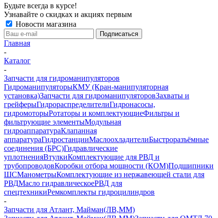
Будьте всегда в курсе!
Узнавайте о скидках и акциях первым
Новости магазина
Главная
-
Каталог
-
Запчасти для гидроманипуляторов
Гидроманипуляторы
КМУ (Кран-манипуляторная
установка)
Запчасти для гидроманипуляторов
Захваты и
грейферы
Гидрораспределители
Гидронасосы,
гидромоторы
Ротаторы и комплектующие
Фильтры и
фильтрующие элементы
Модульная
гидроаппаратура
Клапанная
аппаратура
Гидростанции
Маслоохладители
Быстроразъёмные
соединения (БРС)
Гидравлические
уплотнения
Втулки
Комплектующие для РВД и
трубопроводов
Коробки отбора мощности (КОМ)
Подшипники
ШС
Манометры
Комплектующие из нержавеющей стали для
РВД
Масло гидравлическое
РВД для
спецтехники
Ремкомплекты гидроцилиндров
-
Запчасти для Атлант, Майман(ЛВ,ММ)