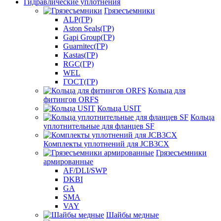
Гидравлические уплотнения
Грязесъемники
ALP(ГР)
Aston Seals(ГР)
Gapi Group(ГР)
Guarnitec(ГР)
Kastas(ГР)
RGC(ГР)
WEL
ГОСТ(ГР)
Кольца для
фитингов ORFS
Кольца USIT
Кольца
уплотнительные для фланцев SF
Комплекты уплотнений для JCB3CX
Грязесъемники
армированные
AF/DLI/SWP
DKBI
GA
SMA
VAY
Шайбы медные