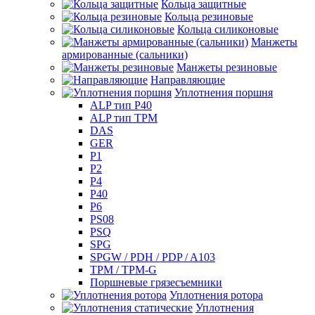
Кольца защитные
Кольца резиновые
Кольца силиконовые
Манжеты
армированные (сальники)
Манжеты резиновые
Направляющие
Уплотнения поршня
ALP тип P40
ALP тип TPM
DAS
GER
P1
P2
P4
P40
P6
PS08
PSQ
SPG
SPGW / PDH / PDP / A103
TPM / TPM-G
Поршневые грязесъемники
Уплотнения ротора
Уплотнения