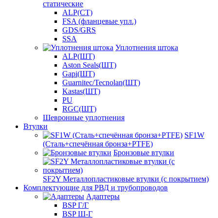
статические
ALP(СТ)
FSA (фланцевые упл.)
GDS/GRS
SSA
Уплотнения штока
ALP(ШТ)
Aston Seals(ШТ)
Gapi(ШТ)
Guarnitec/Tecnolan(ШТ)
Kastas(ШТ)
PU
RGC(ШТ)
Шевронные уплотнения
Втулки
SF1W
(Сталь+спечённая бронза+PTFE)
Бронзовые втулки
SF2Y Металлопластиковые втулки (с покрытием)
Комплектующие для РВД и трубопроводов
Адаптеры
BSP Г/Г
BSP Ш-Г