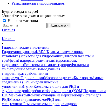
Ремкомплекты гидроцилиндров
Будьте всегда в курсе!
Узнавайте о скидках и акциях первым
Новости магазина
Главная
-
Каталог
-
Гидравлические уплотнения
Гидроманипуляторы
КМУ (Кран-манипуляторная
установка)
Запчасти для гидроманипуляторов
Захваты и
грейферы
Гидрораспределители
Гидронасосы,
гидромоторы
Ротаторы и комплектующие
Фильтры и
фильтрующие элементы
Модульная
гидроаппаратура
Клапанная
аппаратура
Гидростанции
Маслоохладители
Быстроразъёмные
соединения (БРС)
Гидравлические
уплотнения
Втулки
Комплектующие для РВД и
трубопроводов
Коробки отбора мощности (КОМ)
Подшипники
ШС
Манометры
Комплектующие из нержавеющей стали для
РВД
Масло гидравлическое
РВД для
спецтехники
Ремкомплекты гидроцилиндров