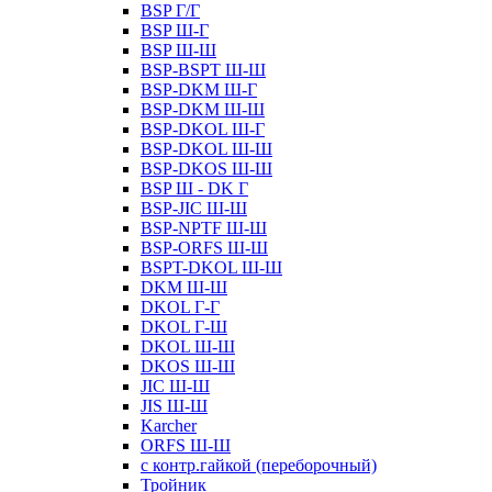
BSP Г/Г
BSP Ш-Г
BSP Ш-Ш
BSP-BSPT Ш-Ш
BSP-DKM Ш-Г
BSP-DKM Ш-Ш
BSP-DKOL Ш-Г
BSP-DKOL Ш-Ш
BSP-DKOS Ш-Ш
BSP Ш - DK Г
BSP-JIC Ш-Ш
BSP-NPTF Ш-Ш
BSP-ORFS Ш-Ш
BSPT-DKOL Ш-Ш
DKM Ш-Ш
DKOL Г-Г
DKOL Г-Ш
DKOL Ш-Ш
DKOS Ш-Ш
JIC Ш-Ш
JIS Ш-Ш
Karcher
ORFS Ш-Ш
с контр.гайкой (переборочный)
Тройник