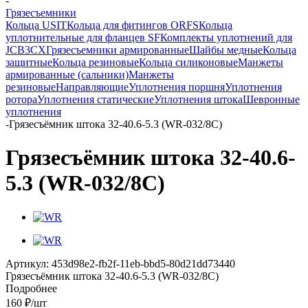
-
Грязесъемники
Кольца USIT
Кольца для фитингов ORFS
Кольца
уплотнительные для фланцев SF
Комплекты уплотнений для
JCB3CX
Грязесъемники армированные
Шайбы медные
Кольца
защитные
Кольца резиновые
Кольца силиконовые
Манжеты
армированные (сальники)
Манжеты
резиновые
Направляющие
Уплотнения поршня
Уплотнения
ротора
Уплотнения статические
Уплотнения штока
Шевронные
уплотнения
-
Грязесъёмник штока 32-40.6-5.3 (WR-032/8C)
Грязесъёмник штока 32-40.6-
5.3 (WR-032/8C)
Артикул:
453d98e2-fb2f-11eb-bbd5-80d21dd73440
Грязесъёмник штока 32-40.6-5.3 (WR-032/8C)
Подробнее
160
₽
/шт