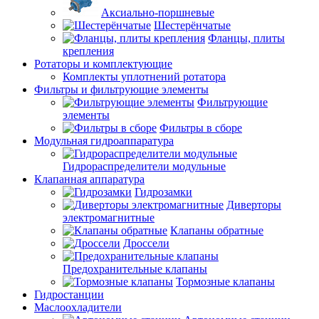
Аксиально-поршневые
Шестерёнчатые
Фланцы, плиты
крепления
Ротаторы и комплектующие
Комплекты уплотнений ротатора
Фильтры и фильтрующие элементы
Фильтрующие
элементы
Фильтры в сборе
Модульная гидроаппаратура
Гидрораспределители модульные
Клапанная аппаратура
Гидрозамки
Диверторы
электромагнитные
Клапаны обратные
Дроссели
Предохранительные клапаны
Тормозные клапаны
Гидростанции
Маслоохладители