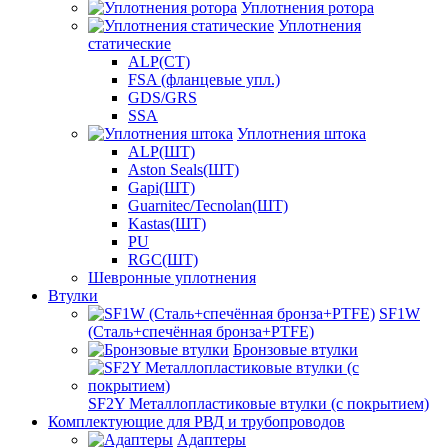
Уплотнения ротора
Уплотнения
статические
ALP(СТ)
FSA (фланцевые упл.)
GDS/GRS
SSA
Уплотнения штока
ALP(ШТ)
Aston Seals(ШТ)
Gapi(ШТ)
Guarnitec/Tecnolan(ШТ)
Kastas(ШТ)
PU
RGC(ШТ)
Шевронные уплотнения
Втулки
SF1W
(Сталь+спечённая бронза+PTFE)
Бронзовые втулки
SF2Y Металлопластиковые втулки (с покрытием)
Комплектующие для РВД и трубопроводов
Адаптеры