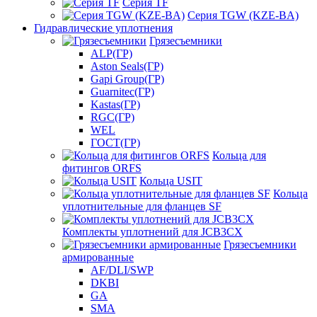
Серия TF
Серия TGW (KZE-BA)
Гидравлические уплотнения
Грязесъемники
ALP(ГР)
Aston Seals(ГР)
Gapi Group(ГР)
Guarnitec(ГР)
Kastas(ГР)
RGC(ГР)
WEL
ГОСТ(ГР)
Кольца для
фитингов ORFS
Кольца USIT
Кольца
уплотнительные для фланцев SF
Комплекты уплотнений для JCB3CX
Грязесъемники
армированные
AF/DLI/SWP
DKBI
GA
SMA