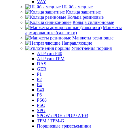
VAY
Шайбы медные
Кольца защитные
Кольца резиновые
Кольца силиконовые
Манжеты
армированные (сальники)
Манжеты резиновые
Направляющие
Уплотнения поршня
ALP тип P40
ALP тип TPM
DAS
GER
P1
P2
P4
P40
P6
PS08
PSQ
SPG
SPGW / PDH / PDP / A103
TPM / TPM-G
Поршневые грязесъемники