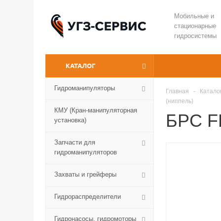
Мобильные и
стационарные
гидросистемы
КАТАЛОГ
Гидроманипуляторы
Главная
-
Катало
(ниппель)
КМУ (Кран-манипуляторная
БРС FF
установка)
Запчасти для
гидроманипуляторов
Захваты и грейферы
Гидрораспределители
Гидронасосы, гидромоторы