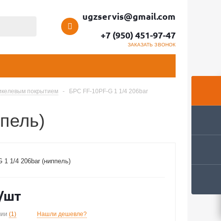
ugzservis@gmail.com
+7 (950) 451-97-47
ЗАКАЗАТЬ ЗВОНОК
никелевым покрытием
-
БРС FF-10PF-G 1 1/4 206bar
ппель)
1 1/4 206bar (ниппель)
/шт
чии
(1)
Нашли дешевле?