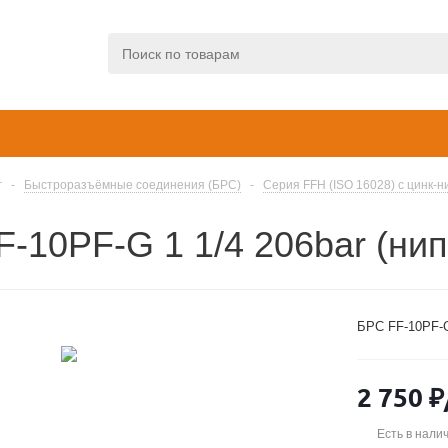
г
-
Быстроразъёмные соединения (БРС)
-
Серия FFH (ISO 16028) с цинк-
-10PF-G 1 1/4 206bar (ни
БРС FF-10PF-G 
2 750
₽
Есть в нали