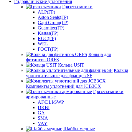
Гидравлические уплотнения
Грязесъемники
ALP(ГР)
Aston Seals(ГР)
Gapi Group(ГР)
Guarnitec(ГР)
Kastas(ГР)
RGC(ГР)
WEL
ГОСТ(ГР)
Кольца для
фитингов ORFS
Кольца USIT
Кольца
уплотнительные для фланцев SF
Комплекты уплотнений для JCB3CX
Грязесъемники
армированные
AF/DLI/SWP
DKBI
GA
SMA
VAY
Шайбы медные