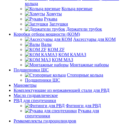
кольца
Кольца врезные
Хомуты
Рукава
Заглушки
Держатели трубок
Коробки отбора мощности (КОМ)
Аксессуары для КОМ
Валы
КОМ ZF
КОМ КАМАЗ
КОМ МАЗ
Монтажные наборы
Подшипники ШС
Стопорные кольца
Подшипники ШС
Манометры
Комплектующие из нержавеющей стали для РВД
Масло гидравлическое
РВД для спецтехники
Фитинги для РВД
Рукава для
спецтехники
Ремкомплекты гидроцилиндров