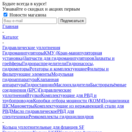
Будьте всегда в курсе!
Узнавайте о скидках и акциях первым
Новости магазина
Главная
-
Каталог
-
Гидравлические уплотнения
Гидроманипуляторы
КМУ (Кран-манипуляторная
установка)
Запчасти для гидроманипуляторов
Захваты и
грейферы
Гидрораспределители
Гидронасосы,
гидромоторы
Ротаторы и комплектующие
Фильтры и
фильтрующие элементы
Модульная
гидроаппаратура
Клапанная
аппаратура
Гидростанции
Маслоохладители
Быстроразъёмные
соединения (БРС)
Гидравлические
уплотнения
Втулки
Комплектующие для РВД и
трубопроводов
Коробки отбора мощности (КОМ)
Подшипники
ШС
Манометры
Комплектующие из нержавеющей стали для
РВД
Масло гидравлическое
РВД для
спецтехники
Ремкомплекты гидроцилиндров
-
Кольца уплотнительные для фланцев SF