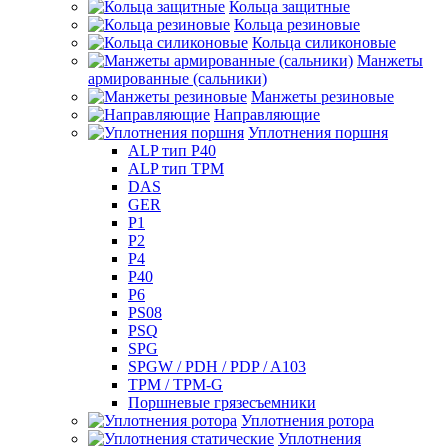
Кольца защитные
Кольца резиновые
Кольца силиконовые
Манжеты
армированные (сальники)
Манжеты резиновые
Направляющие
Уплотнения поршня
ALP тип P40
ALP тип TPM
DAS
GER
P1
P2
P4
P40
P6
PS08
PSQ
SPG
SPGW / PDH / PDP / A103
TPM / TPM-G
Поршневые грязесъемники
Уплотнения ротора
Уплотнения