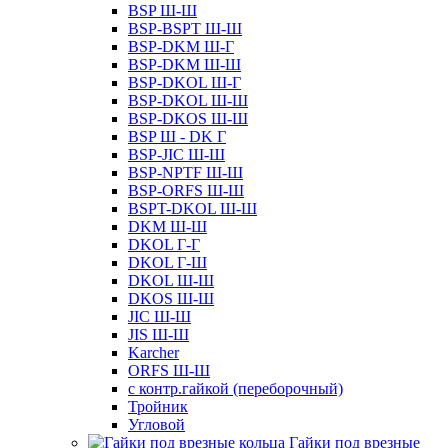
BSP Ш-Ш
BSP-BSPT Ш-Ш
BSP-DKM Ш-Г
BSP-DKM Ш-Ш
BSP-DKOL Ш-Г
BSP-DKOL Ш-Ш
BSP-DKOS Ш-Ш
BSP Ш - DK Г
BSP-JIC Ш-Ш
BSP-NPTF Ш-Ш
BSP-ORFS Ш-Ш
BSPT-DKOL Ш-Ш
DKM Ш-Ш
DKOL Г-Г
DKOL Г-Ш
DKOL Ш-Ш
DKOS Ш-Ш
JIC Ш-Ш
JIS Ш-Ш
Karcher
ORFS Ш-Ш
с контр.гайкой (переборочный)
Тройник
Угловой
Гайки под врезные