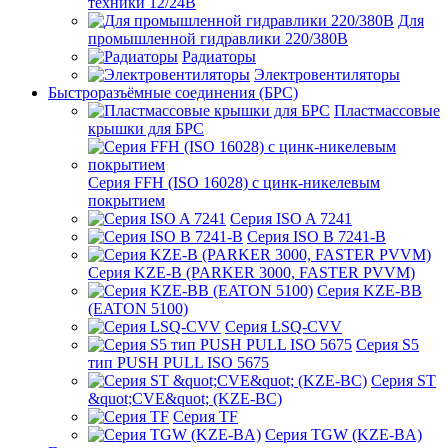
техники 12/24В
Для
промышленной гидравлики 220/380В
Радиаторы
Электровентиляторы
Быстроразъёмные соединения (БРС)
Пластмассовые
крышки для БРС
Серия FFH (ISO 16028) с цинк-никелевым
покрытием
Серия ISO A 7241
Серия ISO B 7241-B
Серия KZE-B (PARKER 3000, FASTER PVVM)
Серия KZE-BB
(EATON 5100)
Серия LSQ-CVV
Серия S5
тип PUSH PULL ISO 5675
Серия ST
&quot;CVE&quot; (KZE-BC)
Серия TF
Серия TGW (KZE-BA)