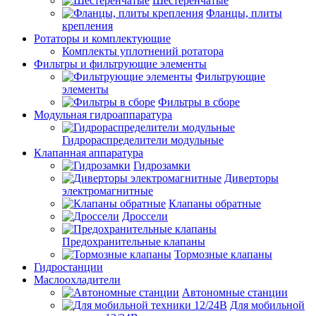
Шестерёнчатые
Фланцы, плиты
крепления
Ротаторы и комплектующие
Комплекты уплотнений ротатора
Фильтры и фильтрующие элементы
Фильтрующие
элементы
Фильтры в сборе
Модульная гидроаппаратура
Гидрораспределители модульные
Клапанная аппаратура
Гидрозамки
Диверторы
электромагнитные
Клапаны обратные
Дроссели
Предохранительные клапаны
Тормозные клапаны
Гидростанции
Маслоохладители
Автономные станции
Для мобильной