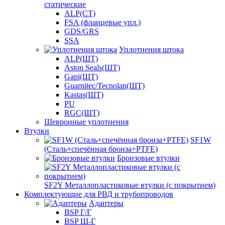
статические
ALP(СТ)
FSA (фланцевые упл.)
GDS/GRS
SSA
Уплотнения штока
ALP(ШТ)
Aston Seals(ШТ)
Gapi(ШТ)
Guarnitec/Tecnolan(ШТ)
Kastas(ШТ)
PU
RGC(ШТ)
Шевронные уплотнения
Втулки
SF1W
(Сталь+спечённая бронза+PTFE)
Бронзовые втулки
SF2Y Металлопластиковые втулки (с покрытием)
Комплектующие для РВД и трубопроводов
Адаптеры
BSP Г/Г
BSP Ш-Г