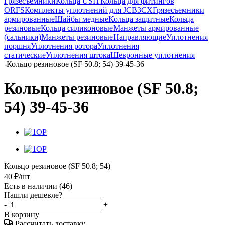
Грязесъемники
Кольца USIT
Кольца для фитингов
ORFS
Комплекты уплотнений для JCB3CX
Грязесъемники
армированные
Шайбы медные
Кольца защитные
Кольца
резиновые
Кольца силиконовые
Манжеты армированные
(сальники)
Манжеты резиновые
Направляющие
Уплотнения
поршня
Уплотнения ротора
Уплотнения
статические
Уплотнения штока
Шевронные уплотнения
-
Кольцо резиновое (SF 50.8; 54) 39-45-36
Кольцо резиновое (SF 50.8;
54) 39-45-36
Кольцо резиновое (SF 50.8; 54)
40
₽
/шт
Есть в наличии
(46)
Нашли дешевле?
-
+
В корзину
Рассчитать доставку