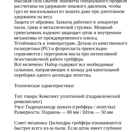
Высокая сила сжатия: Манжеты специального профиля
рассчитаны на удержание пикового давления, чтобы
груз не выскальзывал из захвата даже при длительном
удержании на весу.
Защита от абразива: Захваты работают в эпицентре
пыли, грязи и металлической стружки. Мощный
грязесъемник надежно защищает шток и внутренние
механизмы от преждевременного износа.
Устойчивость к температурам: Детали из качественного
полиуретана (PU) и фторопласта превосходно
справляются с перегревом масла при интенсивной
безостановочной работе грейфера.
Всё включено: Набор содержит все необходимые
сальники, направляющие и кольца для капитальной
переборки одного цилиндра лепестка.
Технические характеристики:
Тип товара: Комплект уплотнений (гидравлический
ремкомплект)
Узел: Гидроцилиндр захвата (грейфера / лепестка)
Размерность: Поршень — 80 мм / Шток — 50 мм
Совет механика: Цилиндры грейфера изнашиваются
быстрее всего из-за пыли. Если шток имеет глубокие