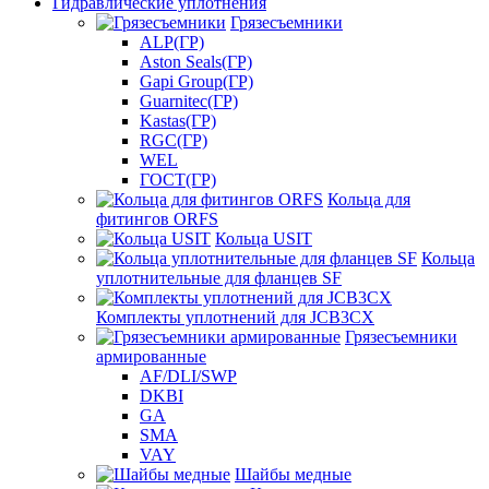
Гидравлические уплотнения
Грязесъемники
ALP(ГР)
Aston Seals(ГР)
Gapi Group(ГР)
Guarnitec(ГР)
Kastas(ГР)
RGC(ГР)
WEL
ГОСТ(ГР)
Кольца для
фитингов ORFS
Кольца USIT
Кольца
уплотнительные для фланцев SF
Комплекты уплотнений для JCB3CX
Грязесъемники
армированные
AF/DLI/SWP
DKBI
GA
SMA
VAY
Шайбы медные