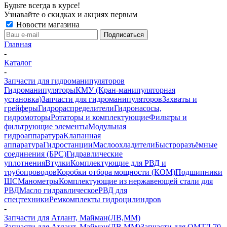
Будьте всегда в курсе!
Узнавайте о скидках и акциях первым
Новости магазина
Главная
-
Каталог
-
Запчасти для гидроманипуляторов
Гидроманипуляторы
КМУ (Кран-манипуляторная
установка)
Запчасти для гидроманипуляторов
Захваты и
грейферы
Гидрораспределители
Гидронасосы,
гидромоторы
Ротаторы и комплектующие
Фильтры и
фильтрующие элементы
Модульная
гидроаппаратура
Клапанная
аппаратура
Гидростанции
Маслоохладители
Быстроразъёмные
соединения (БРС)
Гидравлические
уплотнения
Втулки
Комплектующие для РВД и
трубопроводов
Коробки отбора мощности (КОМ)
Подшипники
ШС
Манометры
Комплектующие из нержавеющей стали для
РВД
Масло гидравлическое
РВД для
спецтехники
Ремкомплекты гидроцилиндров
-
Запчасти для Атлант, Майман(ЛВ,ММ)
Запчасти для Атлант, Майман(ЛВ,ММ)
Запчасти для ОМТЛ 70,