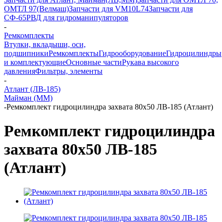
ОМТЛ 97(Велмаш)
Запчасти для VM10L74
Запчасти для
СФ-65
РВД для гидроманипуляторов
-
Ремкомплекты
Втулки, вкладыши, оси,
подшипники
Ремкомплекты
Гидрооборудование
Гидроцилиндры
и комплектующие
Основные части
Рукава высокого
давления
Фильтры, элементы
-
Атлант (ЛВ-185)
Майман (ММ)
-
Ремкомплект гидроцилиндра захвата 80х50 ЛВ-185 (Атлант)
Ремкомплект гидроцилиндра
захвата 80х50 ЛВ-185
(Атлант)