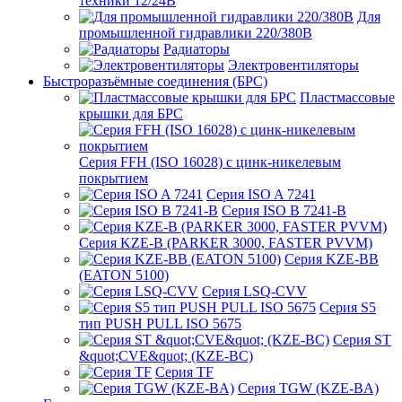
техники 12/24В
Для
промышленной гидравлики 220/380В
Радиаторы
Электровентиляторы
Быстроразъёмные соединения (БРС)
Пластмассовые
крышки для БРС
Серия FFH (ISO 16028) с цинк-никелевым
покрытием
Серия ISO A 7241
Серия ISO B 7241-B
Серия KZE-B (PARKER 3000, FASTER PVVM)
Серия KZE-BB
(EATON 5100)
Серия LSQ-CVV
Серия S5
тип PUSH PULL ISO 5675
Серия ST
&quot;CVE&quot; (KZE-BC)
Серия TF
Серия TGW (KZE-BA)