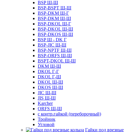
BSP Ш-Ш
BSP-BSPT Ш-Ш
BSP-DKM Ш-Г
BSP-DKM Ш-Ш
BSP-DKOL Ш-Г
BSP-DKOL Ш-Ш
BSP-DKOS Ш-Ш
BSP Ш - DK Г
BSP-JIC Ш-Ш
BSP-NPTF Ш-Ш
BSP-ORFS Ш-Ш
BSPT-DKOL Ш-Ш
DKM Ш-Ш
DKOL Г-Г
DKOL Г-Ш
DKOL Ш-Ш
DKOS Ш-Ш
JIC Ш-Ш
JIS Ш-Ш
Karcher
ORFS Ш-Ш
с контр.гайкой (переборочный)
Тройник
Угловой
Гайки под врезные