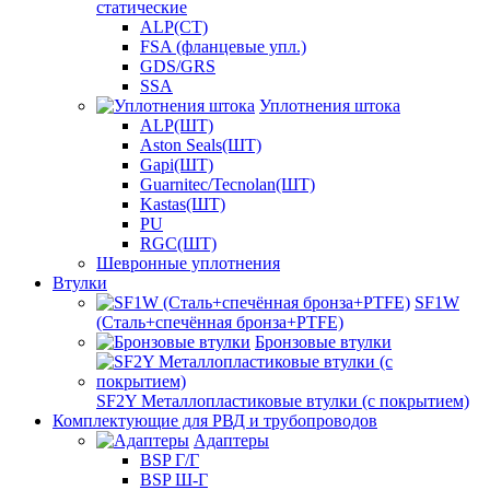
статические
ALP(СТ)
FSA (фланцевые упл.)
GDS/GRS
SSA
Уплотнения штока
ALP(ШТ)
Aston Seals(ШТ)
Gapi(ШТ)
Guarnitec/Tecnolan(ШТ)
Kastas(ШТ)
PU
RGC(ШТ)
Шевронные уплотнения
Втулки
SF1W
(Сталь+спечённая бронза+PTFE)
Бронзовые втулки
SF2Y Металлопластиковые втулки (с покрытием)
Комплектующие для РВД и трубопроводов
Адаптеры
BSP Г/Г
BSP Ш-Г