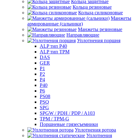
Кольца защитные
Кольца резиновые
Кольца силиконовые
Манжеты
армированные (сальники)
Манжеты резиновые
Направляющие
Уплотнения поршня
ALP тип P40
ALP тип TPM
DAS
GER
P1
P2
P4
P40
P6
PS08
PSQ
SPG
SPGW / PDH / PDP / A103
TPM / TPM-G
Поршневые грязесъемники
Уплотнения ротора
Уплотнения