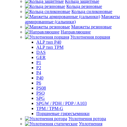
Кольца защитные
Кольца резиновые
Кольца силиконовые
Манжеты
армированные (сальники)
Манжеты резиновые
Направляющие
Уплотнения поршня
ALP тип P40
ALP тип TPM
DAS
GER
P1
P2
P4
P40
P6
PS08
PSQ
SPG
SPGW / PDH / PDP / A103
TPM / TPM-G
Поршневые грязесъемники
Уплотнения ротора
Уплотнения