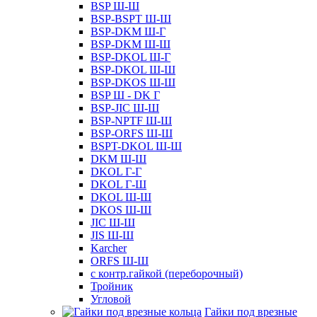
BSP Ш-Ш
BSP-BSPT Ш-Ш
BSP-DKM Ш-Г
BSP-DKM Ш-Ш
BSP-DKOL Ш-Г
BSP-DKOL Ш-Ш
BSP-DKOS Ш-Ш
BSP Ш - DK Г
BSP-JIC Ш-Ш
BSP-NPTF Ш-Ш
BSP-ORFS Ш-Ш
BSPT-DKOL Ш-Ш
DKM Ш-Ш
DKOL Г-Г
DKOL Г-Ш
DKOL Ш-Ш
DKOS Ш-Ш
JIC Ш-Ш
JIS Ш-Ш
Karcher
ORFS Ш-Ш
с контр.гайкой (переборочный)
Тройник
Угловой
Гайки под врезные