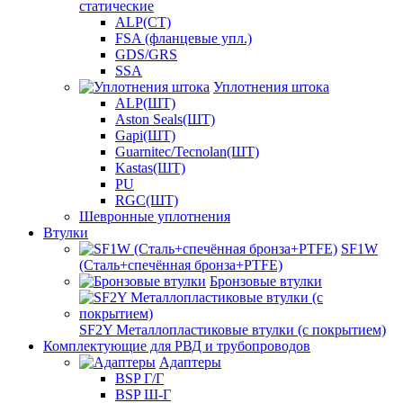
статические
ALP(СТ)
FSA (фланцевые упл.)
GDS/GRS
SSA
Уплотнения штока
ALP(ШТ)
Aston Seals(ШТ)
Gapi(ШТ)
Guarnitec/Tecnolan(ШТ)
Kastas(ШТ)
PU
RGC(ШТ)
Шевронные уплотнения
Втулки
SF1W
(Сталь+спечённая бронза+PTFE)
Бронзовые втулки
SF2Y Металлопластиковые втулки (с покрытием)
Комплектующие для РВД и трубопроводов
Адаптеры
BSP Г/Г
BSP Ш-Г