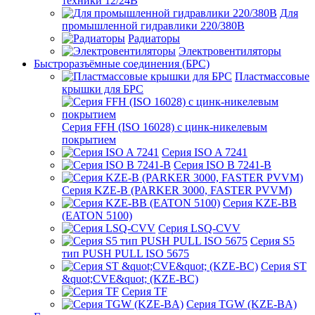
техники 12/24В
Для
промышленной гидравлики 220/380В
Радиаторы
Электровентиляторы
Быстроразъёмные соединения (БРС)
Пластмассовые
крышки для БРС
Серия FFH (ISO 16028) с цинк-никелевым
покрытием
Серия ISO A 7241
Серия ISO B 7241-B
Серия KZE-B (PARKER 3000, FASTER PVVM)
Серия KZE-BB
(EATON 5100)
Серия LSQ-CVV
Серия S5
тип PUSH PULL ISO 5675
Серия ST
&quot;CVE&quot; (KZE-BC)
Серия TF
Серия TGW (KZE-BA)