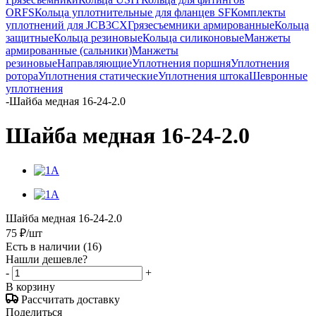
ORFS
Кольца уплотнительные для фланцев SF
Комплекты
уплотнений для JCB3CX
Грязесъемники армированные
Кольца
защитные
Кольца резиновые
Кольца силиконовые
Манжеты
армированные (сальники)
Манжеты
резиновые
Направляющие
Уплотнения поршня
Уплотнения
ротора
Уплотнения статические
Уплотнения штока
Шевронные
уплотнения
-
Шайба медная 16-24-2.0
Шайба медная 16-24-2.0
Шайба медная 16-24-2.0
75
₽
/шт
Есть в наличии
(16)
Нашли дешевле?
-
+
В корзину
Рассчитать доставку
Поделиться