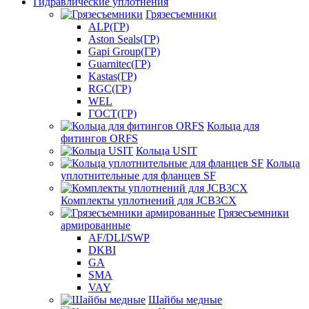
Гидравлические уплотнения
Грязесъемники
ALP(ГР)
Aston Seals(ГР)
Gapi Group(ГР)
Guarnitec(ГР)
Kastas(ГР)
RGC(ГР)
WEL
ГОСТ(ГР)
Кольца для
фитингов ORFS
Кольца USIT
Кольца
уплотнительные для фланцев SF
Комплекты уплотнений для JCB3CX
Грязесъемники
армированные
AF/DLI/SWP
DKBI
GA
SMA
VAY
Шайбы медные