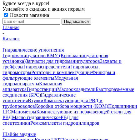
Будьте всегда в курсе!
Узнавайте о скидках и акциях первым
Новости магазина
Главная
-
Каталог
-
Гидравлические уплотнения
Гидроманипуляторы
КМУ (Кран-манипуляторная
установка)
Запчасти для гидроманипуляторов
Захваты и
грейферы
Гидрораспределители
Гидронасосы,
гидромоторы
Ротаторы и комплектующие
Фильтры и
фильтрующие элементы
Модульная
гидроаппаратура
Клапанная
аппаратура
Гидростанции
Маслоохладители
Быстроразъёмные
соединения (БРС)
Гидравлические
уплотнения
Втулки
Комплектующие для РВД и
трубопроводов
Коробки отбора мощности (КОМ)
Подшипники
ШС
Манометры
Комплектующие из нержавеющей стали для
РВД
Масло гидравлическое
РВД для
спецтехники
Ремкомплекты гидроцилиндров
-
Шайбы медные
Грязесъемники
Кольца USIT
Кольца для фитингов