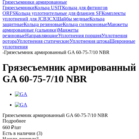
Грязесъемники армированные
Грязесъемники
Кольца USIT
Кольца для фитингов
ORFS
Кольца уплотнительные для фланцев SF
Комплекты
уплотнений для JCB3CX
Шайбы медные
Кольца
защитные
Кольца резиновые
Кольца силиконовые
Манжеты
армированные (сальники)
Манжеты
резиновые
Направляющие
Уплотнения поршня
Уплотнения
ротора
Уплотнения статические
Уплотнения штока
Шевронные
уплотнения
-
Грязесъемник армированный GA 60-75-7/10 NBR
Грязесъемник армированный
GA 60-75-7/10 NBR
Грязесъемник армированный GA 60-75-7/10 NBR
Подробнее
660
₽
/шт
Есть в наличии
(3)
Нашли дешевле?