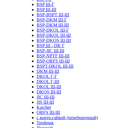
BSP Ш-Г
BSP Ш-Ш
BSP-BSPT Ш-Ш
BSP-DKM Ш-Г
BSP-DKM Ш-Ш
BSP-DKOL Ш-Г
BSP-DKOL Ш-Ш
BSP-DKOS Ш-Ш
BSP Ш - DK Г
BSP-JIC Ш-Ш
BSP-NPTF Ш-Ш
BSP-ORFS Ш-Ш
BSPT-DKOL Ш-Ш
DKM Ш-Ш
DKOL Г-Г
DKOL Г-Ш
DKOL Ш-Ш
DKOS Ш-Ш
JIC Ш-Ш
JIS Ш-Ш
Karcher
ORFS Ш-Ш
с контр.гайкой (переборочный)
Тройник
Угловой