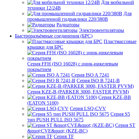
Для мобильной
техники 12/24В
Для
промышленной гидравлики 220/380В
Радиаторы
Электровентиляторы
Быстроразъёмные соединения (БРС)
Пластмассовые
крышки для БРС
Серия FFH (ISO 16028) с цинк-никелевым
покрытием
Серия ISO A 7241
Серия ISO B 7241-B
Серия KZE-B (PARKER 3000, FASTER PVVM)
Серия KZE-BB
(EATON 5100)
Серия LSQ-CVV
Серия S5
тип PUSH PULL ISO 5675
Серия ST
&quot;CVE&quot; (KZE-BC)
Серия TF